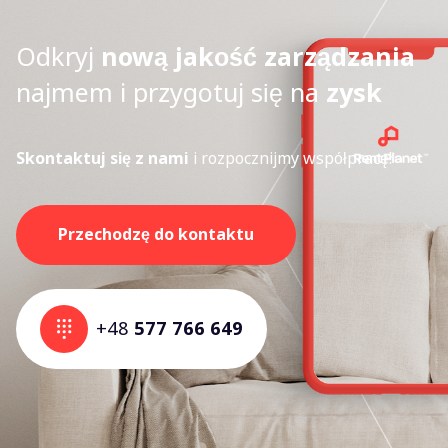
Odkryj
nową jakość zarządzania
najmem i przygotuj się na
zysk
Skontaktuj się z nami
i rozpocznijmy współpracę!
Przechodzę do kontaktu
+48
577 766 649