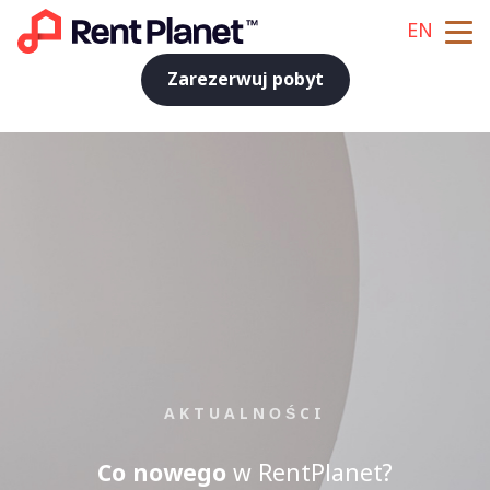
EN
Zarezerwuj pobyt
AKTUALNOŚCI
Co nowego
w RentPlanet?