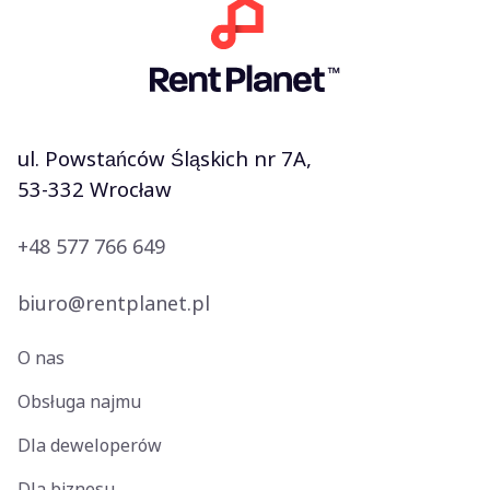
najlepiej odpowiadający lokalizacji
mieszkania, oczekiwanym zyskom
oraz poziomowi zaangażowania właściciela.
ul. Powstańców Śląskich nr 7A,
53-332 Wrocław
+48 577 766 649
biuro@rentplanet.pl
O nas
Obsługa najmu
Dla deweloperów
Dla biznesu