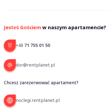
Jesteś Gościem
w naszym apartamencie?
+48
71 755 01 50
dor@rentplanet.pl
Chcesz zarezerwować apartament?
noclegi.rentplanet.pl