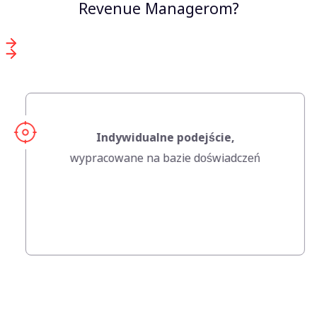
Revenue Managerom?
Roczny przychód
na poziomie
45-80
tysięcy
złotych w zależności
od wielkości, lokalizacji i standardu
apartamentu