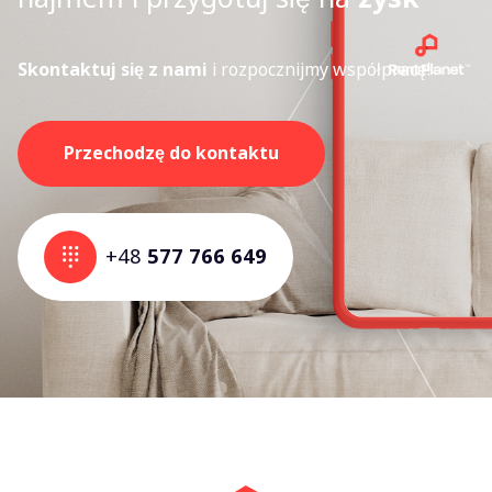
Skontaktuj się z nami
i rozpocznijmy współpracę!
Przechodzę do kontaktu
+48
577 766 649