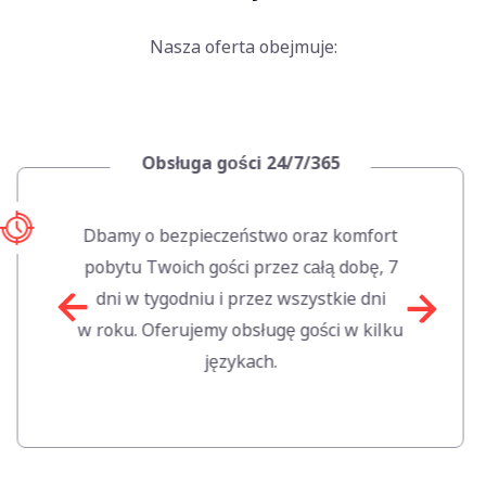
Nasza oferta obejmuje:
Zarządzanie apar
4/7/365
w Poznan
 oraz komfort
Optymalizujemy obłożen
z całą dobę, 7
cenami najmu, aby 
wszystkie dni
wykorzystać po
ę gości w kilku
Twojego apart