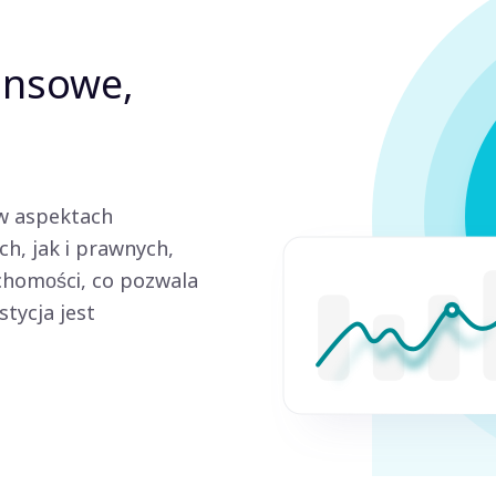
ansowe,
w aspektach
ch, jak i prawnych,
chomości, co pozwala
stycja jest