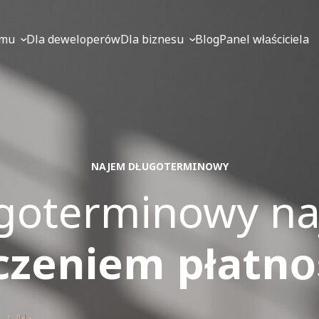
jmu
Dla deweloperów
Dla biznesu
Blog
Panel właściciela
NAJEM DŁUGOTERMINOWY
goterminowy n
czeniem płatno