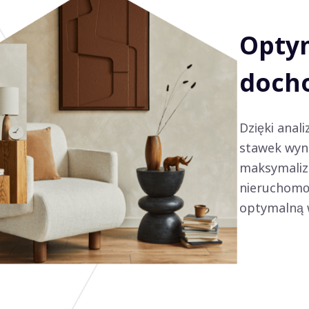
Optym
doch
Dzięki anal
stawek wyn
maksymaliz
nieruchomoś
optymalną w