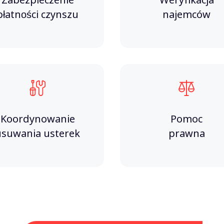
Zabezpieczenie
Weryfikacja
płatności czynszu
najemców
Koordynowanie
Pomoc
usuwania usterek
prawna