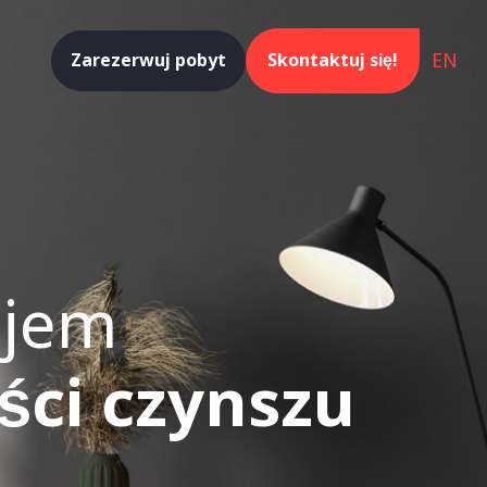
EN
Zarezerwuj pobyt
Skontaktuj się!
ajem
ści czynszu