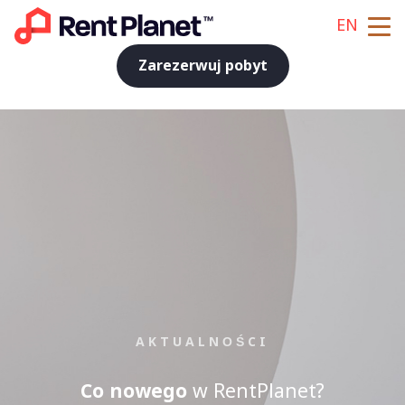
EN
Zarezerwuj pobyt
AKTUALNOŚCI
Co nowego
w RentPlanet?