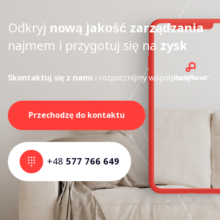
Odkryj
nową jakość zarządzania
najmem i przygotuj się na
zysk
Skontaktuj się z nami
i rozpocznijmy współpracę!
Przechodzę do kontaktu
+48
577 766 649