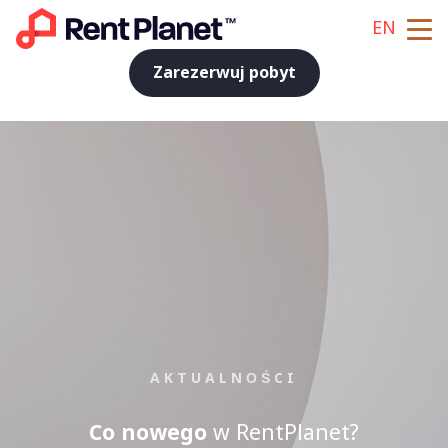
EN
Zarezerwuj pobyt
AKTUALNOŚCI
Co nowego
w RentPlanet?