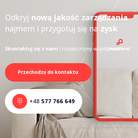
Odkryj
nową jakość zarządzania
najmem i przygotuj się na
zysk
Skontaktuj się z nami
i rozpocznijmy współpracę!
Przechodzę do kontaktu
+48
577 766 649