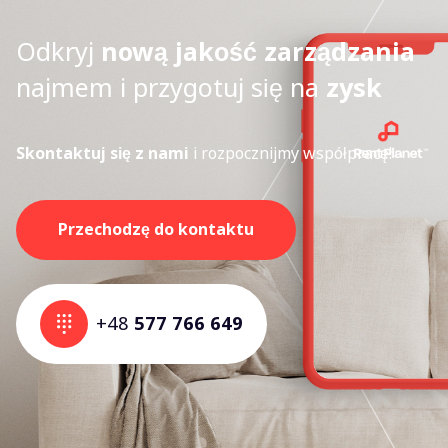
Odkryj
nową jakość zarządzania
najmem i przygotuj się na
zysk
Skontaktuj się z nami
i rozpocznijmy współpracę!
Przechodzę do kontaktu
+48
577 766 649