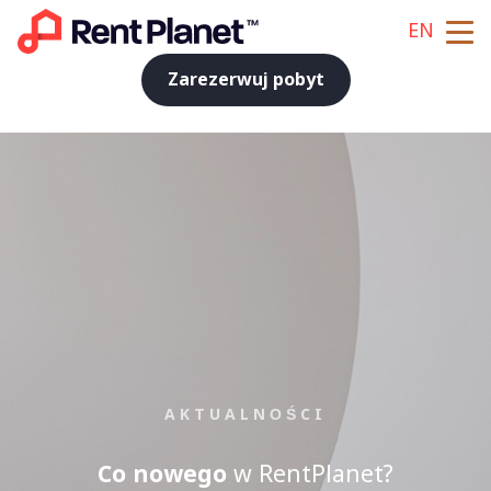
EN
Zarezerwuj pobyt
AKTUALNOŚCI
Co nowego
w RentPlanet?