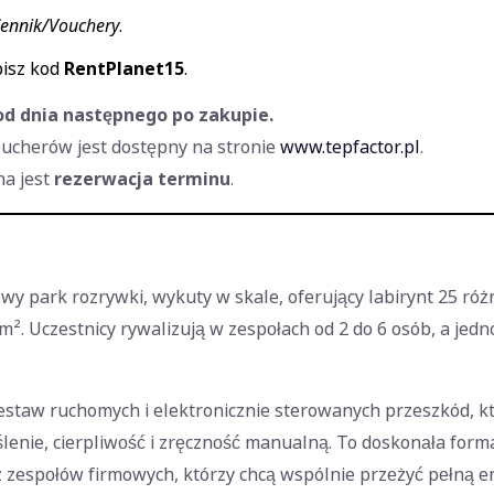
ennik/Vouchery
.
isz kod
RentPlanet15
.
od dnia następnego po zakupie.
ucherów jest dostępny na stronie
www.tepfactor.pl
.
na jest
rezerwacja terminu
.
wy park rozrywki, wykuty w skale, oferujący labirynt 25 r
m². Uczestnicy rywalizują w zespołach od 2 do 6 osób, a jed
zestaw ruchomych i elektronicznie sterowanych przeszkód, kt
ślenie, cierpliwość i zręczność manualną. To doskonała form
az zespołów firmowych, którzy chcą wspólnie przeżyć pełną e