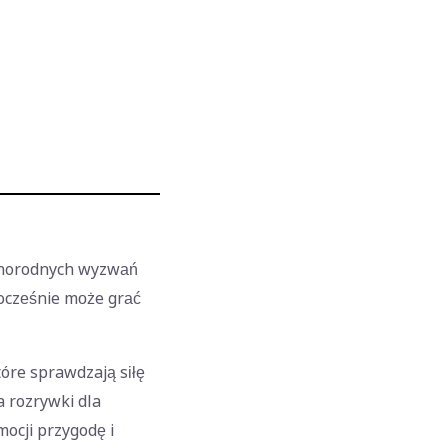
óżnorodnych wyzwań
nocześnie może grać
óre sprawdzają siłę
a rozrywki dla
mocji przygodę i