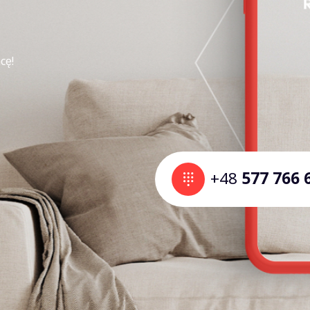
cę!
+48
577 766 