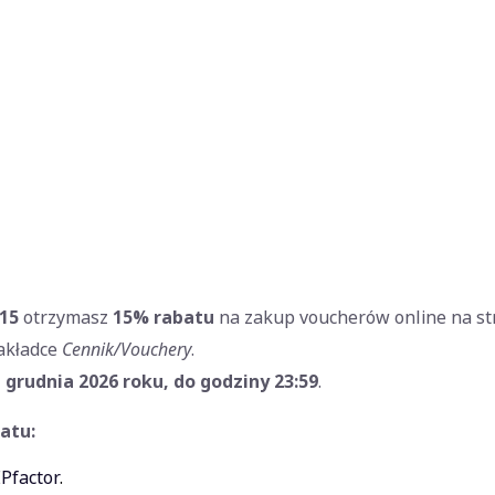
15
otrzymasz
15% rabatu
na zakup voucherów online na st
akładce
Cennik/Vouchery
.
 grudnia 2026 roku, do godziny 23:59
.
atu:
Pfactor
.