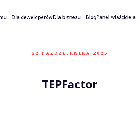
jmu
Dla deweloperów
Dla biznesu
Blog
Panel właściciela
22 PAŹDZIERNIKA 2025
TEPFactor