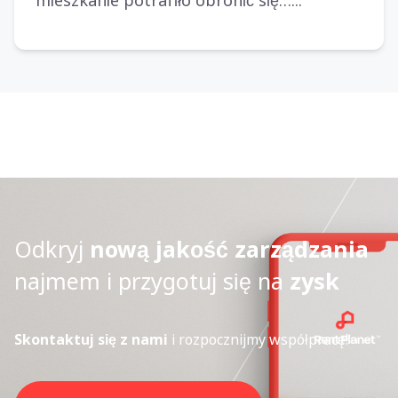
mieszkanie potrafiło obronić się…...
Odkryj
nową jakość zarządzania
najmem i przygotuj się na
zysk
Skontaktuj się z nami
i rozpocznijmy współpracę!