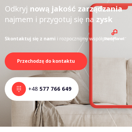
Odkryj
nową jakość zarządzania
najmem i przygotuj się na
zysk
Skontaktuj się z nami
i rozpocznijmy współpracę!
Przechodzę do kontaktu
+48
577 766 649