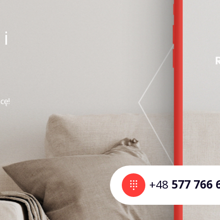
i
cę!
+48
577 766 