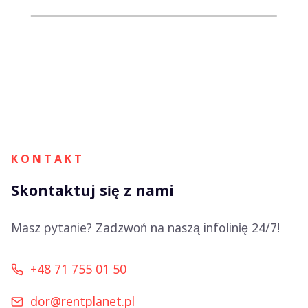
K O N T A K T
Skontaktuj się z nami
Masz pytanie? Zadzwoń na naszą infolinię 24/7!
+48 71 755 01 50
dor@rentplanet.pl