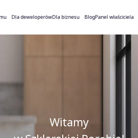
jmu
Dla deweloperów
Dla biznesu
Blog
Panel właściciela
Witamy