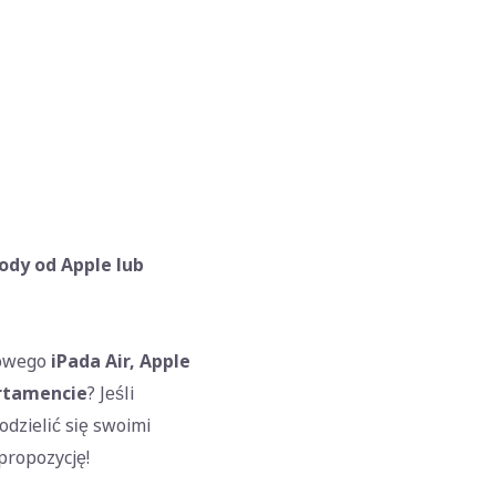
rody od Apple lub
nowego
iPada Air, Apple
rtamencie
? Jeśli
odzielić się swoimi
propozycję!