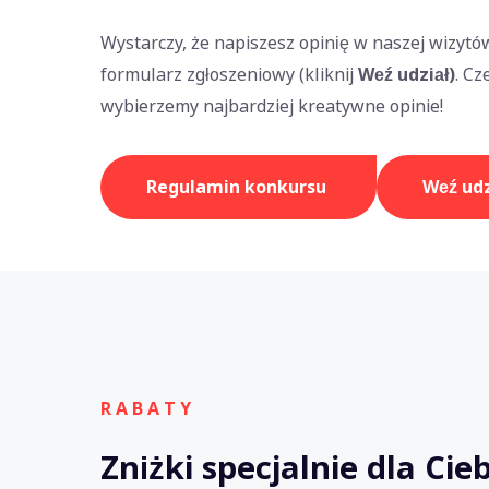
Wystarczy, że napiszesz opinię w naszej wizytó
formularz zgłoszeniowy (kliknij
Weź udział)
. Cz
wybierzemy najbardziej kreatywne opinie!
Regulamin konkursu
Weź udz
R A B A T Y
Zniżki specjalnie dla Cie