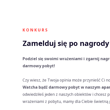
K O N K U R S
Zamelduj się po nagrody
Podziel się swoimi wrażeniami i zgarnij nag
darmowy pobyt!
Czy wiesz, że Twoja opinia może przynieść Ci 
Watcha bądź darmowy pobyt w naszym apa
odwiedziłeś jeden z naszych obiektów i chcesz p
wrażeniami z pobytu, mamy dla Ciebie świetną 