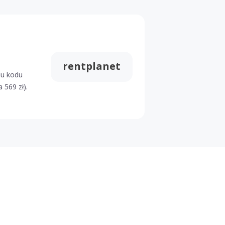
rentplanet
iu kodu
 569 zł).