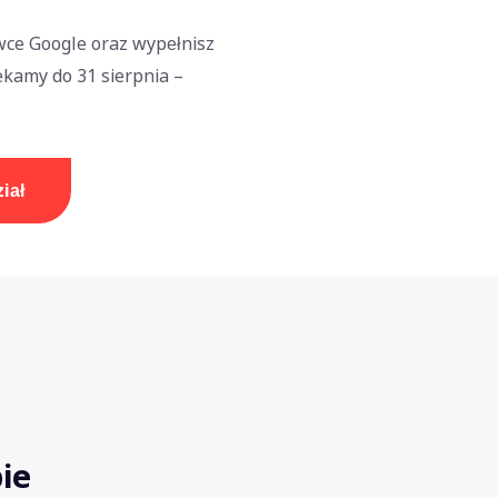
wce Google oraz wypełnisz
ekamy do 31 sierpnia –
iał
bie