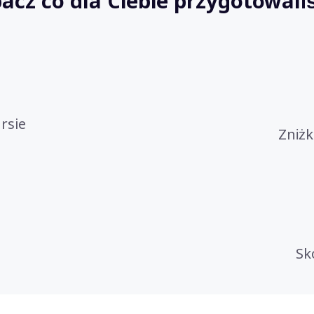
acz co dla Ciebie przygotowal
rsie
Zniżk
Sk