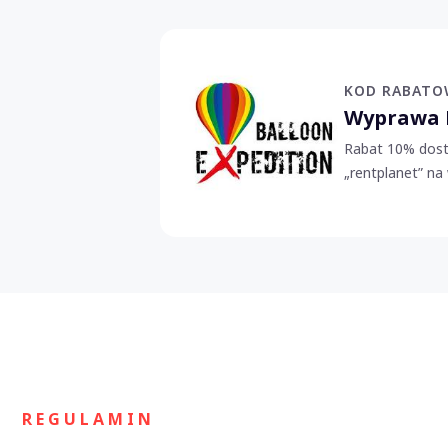
KOD RABATO
Wyprawa 
Rabat 10% dost
„rentplanet” na
R E G U L A M I N