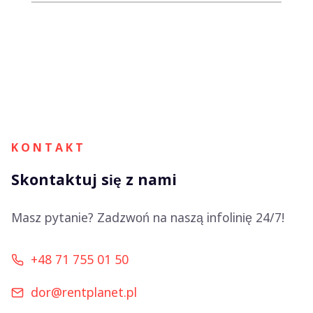
K O N T A K T
Skontaktuj się z nami
Masz pytanie? Zadzwoń na naszą infolinię 24/7!
+48 71 755 01 50
dor@rentplanet.pl