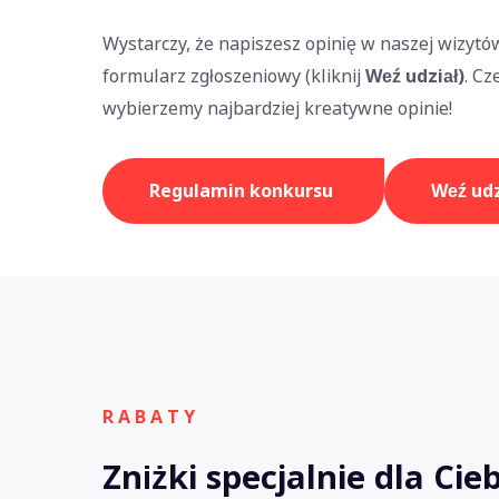
Wystarczy, że napiszesz opinię w naszej wizytó
formularz zgłoszeniowy (kliknij
Weź udział)
. Cz
wybierzemy najbardziej kreatywne opinie!
Regulamin konkursu
Weź udz
R A B A T Y
Zniżki specjalnie dla Cie