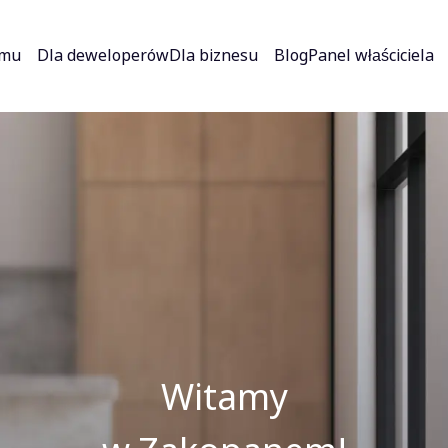
jmu
Dla deweloperów
Dla biznesu
Blog
Panel właściciela
Witamy