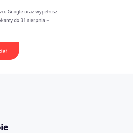
wce Google oraz wypełnisz
ekamy do 31 sierpnia –
iał
bie