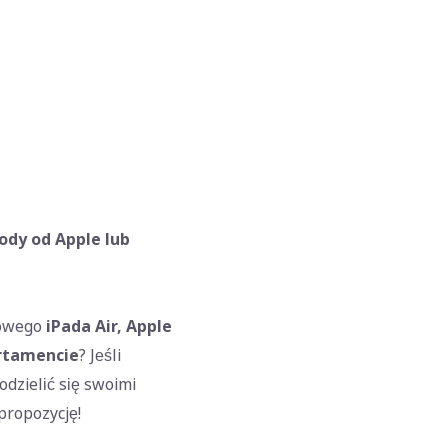
rody od Apple lub
nowego
iPada Air, Apple
rtamencie
? Jeśli
odzielić się swoimi
propozycję!