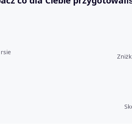
acz co dla Ciebie przygotowal
rsie
Zniżk
Sk