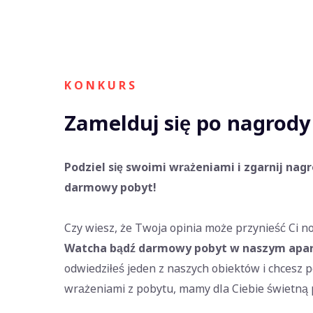
K O N K U R S
Zamelduj się po nagrody
Podziel się swoimi wrażeniami i zgarnij nag
darmowy pobyt!
Czy wiesz, że Twoja opinia może przynieść Ci 
Watcha bądź darmowy pobyt w naszym apa
odwiedziłeś jeden z naszych obiektów i chcesz p
wrażeniami z pobytu, mamy dla Ciebie świetną 