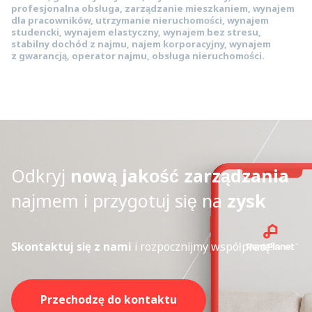
profesjonalna obsługa, zarządzanie mieszkaniem, wynajem
dla pracowników, utrzymanie nieruchomości, wynajem
studencki, wynajem elastyczny, wynajem bez stresu,
stabilny dochód z najmu, najem korporacyjny, wynajem
z gwarancją, operator najmu, obsługa nieruchomości.
Odkryj
nową jakość zarządzania
najmem i przygotuj się na
zysk
Skontaktuj się z nami
i rozpocznijmy współpracę!
Przechodzę do kontaktu