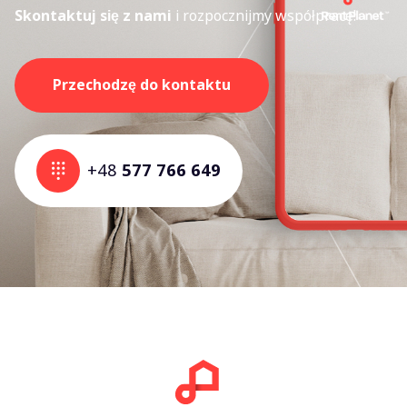
Skontaktuj się z nami
i rozpocznijmy współpracę!
Przechodzę do kontaktu
+48
577 766 649