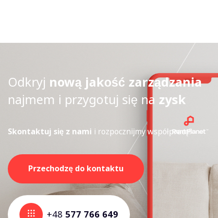
Odkryj
nową jakość zarządzania
najmem i przygotuj się na
zysk
Skontaktuj się z nami
i rozpocznijmy współpracę!
Przechodzę do kontaktu
+48
577 766 649